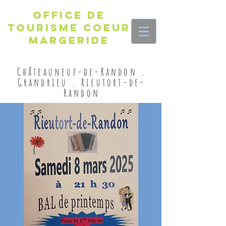
Office de
Tourisme Coeur
Margeride
Châteauneuf-de-Randon .
Grandrieu . Rieutort-de-
Randon