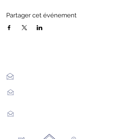
Partager cet événement
Office de Tourisme Cœur
Margeride : 3 bureaux à votre
écoute
7 Avenue Adrien Durand
48170 CHÂTEAUNEUF DE RANDON
04 66 47 99 52
Place du Foirail
48600 GRANDRIEU
04 66 46 34 51
Place du foirail
48700 MONTS-DE-RANDON
04 66 32 71 84