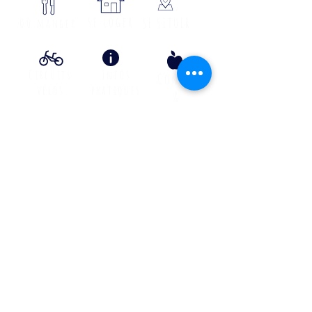
se loger
Où manger
SE SITUER
Circuits
Infos
Contes
vélos
pratiques
&
lÉgende
s
Info Transport liO