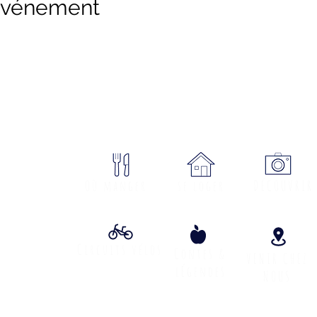
 événement
sme Cœur Margeride : 3 bureau
ON
Où manger
se loger
DÉCOUVRIR
Circuits vélos
Contes &
VENIR CHEZ
lÉgendes
NOUS