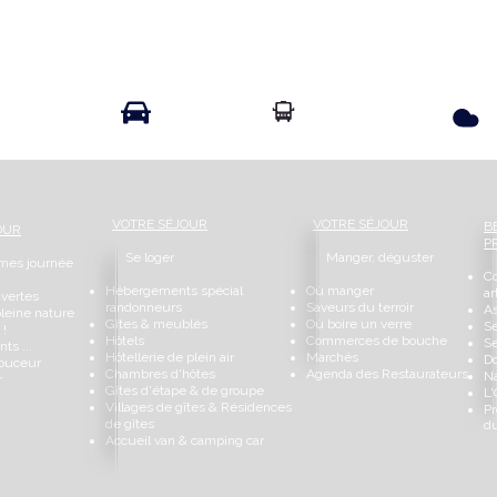
Info Transport liO
Info Route
VOTRE SÉJOUR
VOTRE SÉJOUR
B
OUR
P
Se loger
Manger, déguster
 mes journée
C
Hébergements spécial
Où manger
ar
uvertes
randonneurs
Saveurs du terroir
As
pleine nature
Gîtes & meublés
Où boire un verre
S
 !
Hôtels
Commerces de bouche
Se
ts ...
Hôtellerie de plein air
Marchés
Do
douceur
Chambres d'hôtes
Agenda des Restaurateurs
Na
r
Gîtes d'étape & de groupe
L'
Villages de gîtes & Résidences
Pr
de gîtes
d
Accueil van & camping car