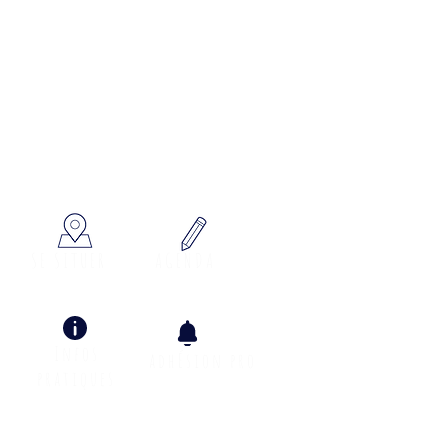
x à votre écoute
SE SITUER
AGENDA
Infos
adhÉsion pro
pratiques