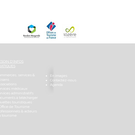
Info Climat
ESOIN D'INFOS
RATIQUES
ommerces, services &
En images
tisans
Contactez-nous
sociations
Agenda
ervices médicaux
rvices administratifs
cuments à télécharger
vettes touristiques
Office de Tourisme
ofessionnels & acteurs
u tourisme