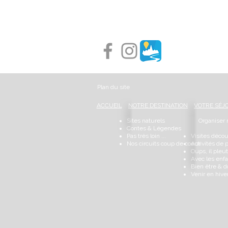
Plan du site
ACCUEIL
NOTRE DESTINATION
VOTRE SÉJ
Sites naturels
Organiser
Contes & Légendes
Pas très loin ...
Visites déco
Nos circuits coup de coeur
Activités de 
Oups, il pleut
Avec les enfan
Bien être & 
Venir en hive