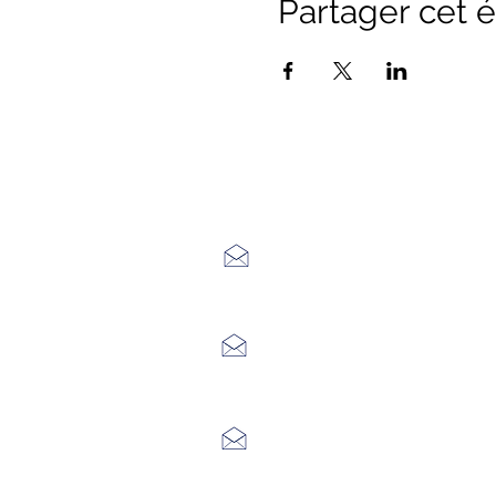
Partager cet
Office de Touri
7 Avenue Adrien Durand
48170 CHÂTEAUNEUF DE RAND
04 66 47 99 52
Place du Foirail
48600 GRANDRIEU
04 66 46 34 51
Place du foirail
48700 MONTS-DE-RANDON
04 66 32 71 84