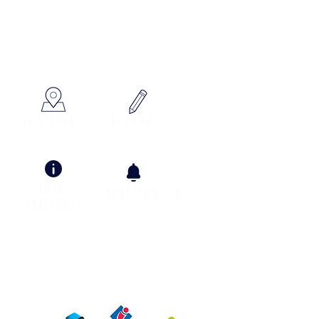
x à votre écoute
SE SITUER
AGENDA
Infos
adhÉsion pro
pratiques