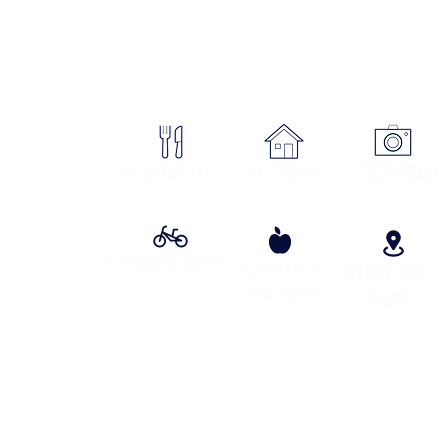
sme Cœur Margeride : 3 bureau
ON
Où manger
se loger
DÉCOUVRIR
Circuits vélos
Contes &
VENIR CHEZ
lÉgendes
NOUS