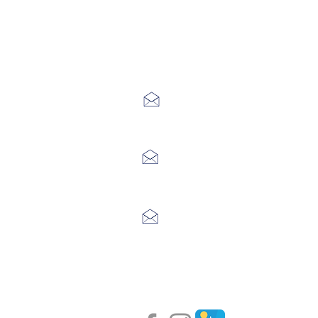
Office de Touri
7 Avenue Adrien Durand
48170 CHÂTEAUNEUF DE RAND
04 66 47 99 52
Place du Foirail
48600 GRANDRIEU
04 66 46 34 51
Place du foirail
48700 MONTS-DE-RANDON
04 66 32 71 84