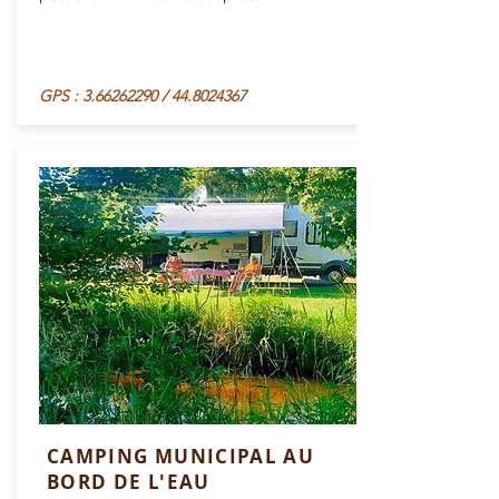
GPS :
3.66262290
/
44.8024367
CAMPING MUNICIPAL AU
BORD DE L'EAU