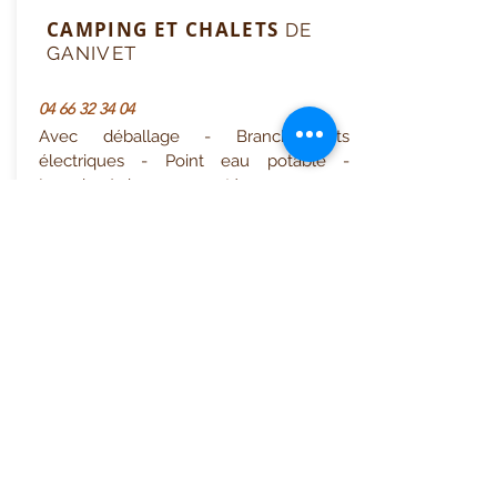
CAMPING ET CHALETS
DE
GANIVET
04 66 32 34 04
Avec déballage - Branchements
électriques - Point eau potable -
Laverie- Animaux acceptés
GPS :
3.6754214
/
44.6339458
Office de Tourisme Cœur
Margeride : 3 bureaux à votre
écoute
7 Avenue Adrien Durand
48170 CHÂTEAUNEUF DE RANDON
04 66 47 99 52
Place du Foirail
48600 GRANDRIEU
04 66 46 34 51