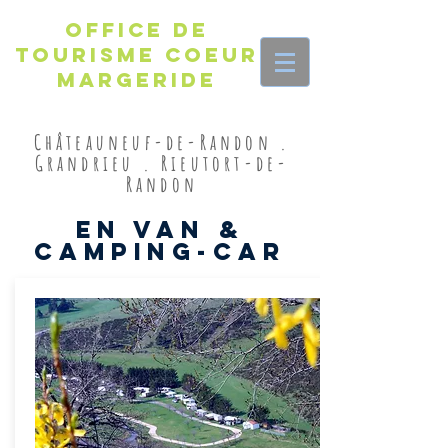
Office de
Tourisme Coeur
Margeride
Châteauneuf-de-Randon .
Grandrieu . Rieutort-de-
Randon
En van &
camping-car