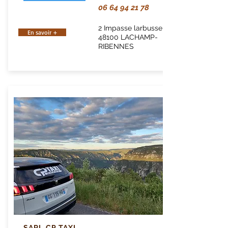
06 64 94 21 78
2 Impasse larbussel
En savoir +
48100 LACHAMP-
RIBENNES
SARL CP TAXI