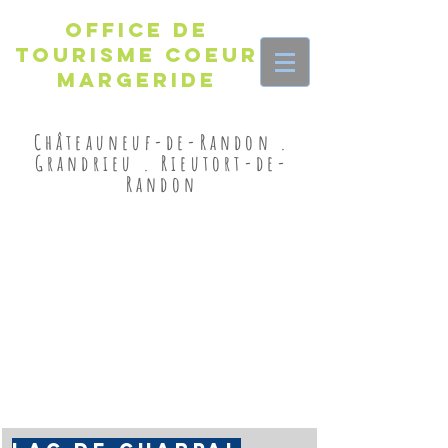
Office de
Tourisme Coeur
Margeride
Châteauneuf-de-Randon .
Grandrieu . Rieutort-de-
Randon
LIEUX
INCONTOURNABLES :
sommets & lacs
Le lac de Charpal et le Truc de Fortunio
sont des figures de proue des sites
emblématiques de la Margeride.
Ce sont aussi des spots photos
formidables pour tous les amoureux
d'horizons sauvages.