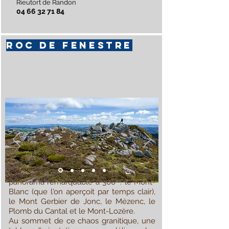
Rieutort de Randon
04 66 32 71 84
ROC DE FENESTRE
Il se dresse à 1 486 m d’altitude, c’est un
véritable observatoire qui offre un
panorama remarquable à 360° : le Mont-
Blanc (que l'on aperçoit par temps clair),
le Mont Gerbier de Jonc, le Mézenc, le
Plomb du Cantal et le Mont-Lozère.
Au sommet de ce chaos granitique, une