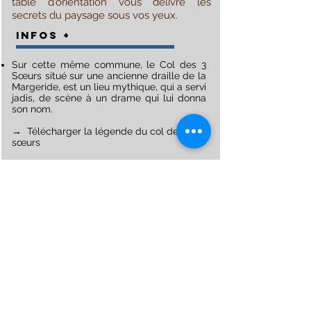
table d'orientation vous délivre les
secrets du paysage sous vos yeux.
INFOS +
Sur cette même commune, le Col des 3
Sœurs situé sur une ancienne draille de la
Margeride, est un lieu mythique, qui a servi
jadis, de scène à un drame qui lui donna
son nom.
→ Télécharger la légende du col des 3
sœurs
INFO PRATIQUE...
Aucune route goudronnée ne permet
l’accès au sommet du Roc de Fenestre,
toutefois, l’ascension vers le sommet peut
se faire à pied.
Des topoguides sont en vente dans les
bureaux d’information touristique de
l’Office de Tourisme Cœur Margeride et
différents parcours de randonnées de
découverte du Roc vous y seront
proposées.