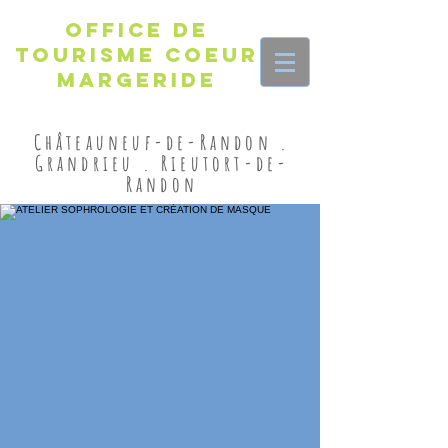
Office de
Tourisme Coeur
Margeride
Châteauneuf-de-Randon .
Grandrieu . Rieutort-de-
Randon