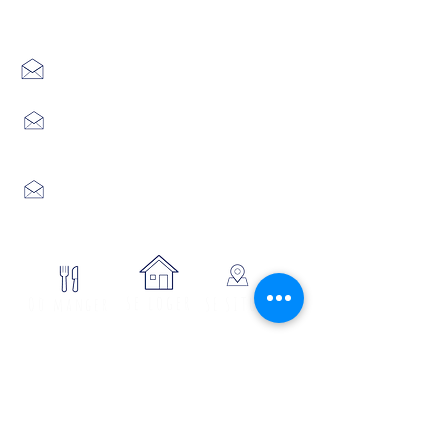
Margeride : 3 bureaux à votre
écoute
7 Avenue Adrien Durand
48170 CHÂTEAUNEUF DE RANDON
04 66 47 99 52
Place du Foirail
48600 GRANDRIEU
04 66 46 34 51
Place du foirail
48700 MONTS-DE-RANDON
04 66 32 71 84
se loger
Où manger
SE SITUER
Circuits
Infos
Contes
vélos
pratiques
&
lÉgende