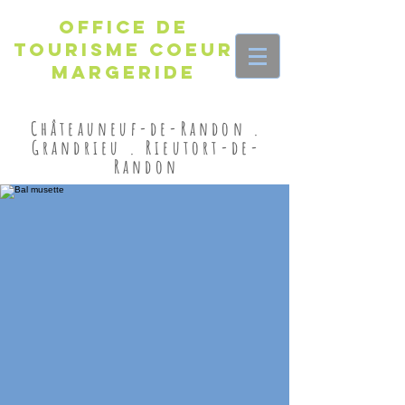
Office de
Tourisme Coeur
Margeride
Châteauneuf-de-Randon .
Grandrieu . Rieutort-de-
Randon