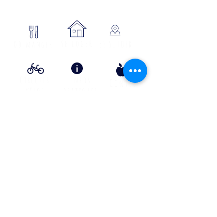
se loger
Où manger
SE SITUER
Circuits
Infos
Contes
vélos
pratiques
&
lÉgende
s
Info Transport liO