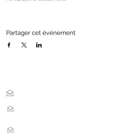
Partager cet événement
Office de Tourisme Cœur
Margeride : 3 bureaux à votre
écoute
7 Avenue Adrien Durand
48170 CHÂTEAUNEUF DE RANDON
04 66 47 99 52
Place du Foirail
48600 GRANDRIEU
04 66 46 34 51
Place du foirail
48700 MONTS-DE-RANDON
04 66 32 71 84