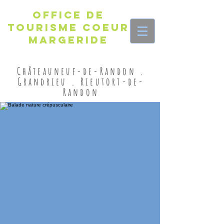
Office de
Tourisme Coeur
Margeride
Châteauneuf-de-Randon .
Grandrieu . Rieutort-de-
Randon