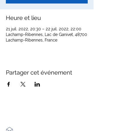
Heure et lieu
21 juil. 2022, 20:30 – 22 juil. 2022, 22:00
Lachamp-Ribennes, Lac de Ganivet, 48700
Lachamp-Ribennes, France
Partager cet événement
Office de Tourisme Cœur
Margeride : 3 bureaux à votre
écoute
7 Avenue Adrien Durand