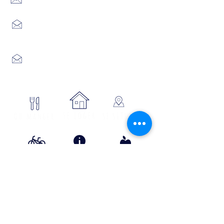
48170 CHÂTEAUNEUF DE RANDON
04 66 47 99 52
Place du Foirail
48600 GRANDRIEU
04 66 46 34 51
Place du foirail
48700 MONTS-DE-RANDON
04 66 32 71 84
se loger
Où manger
SE SITUER
Circuits
Infos
Contes
vélos
pratiques
&
lÉgende
s