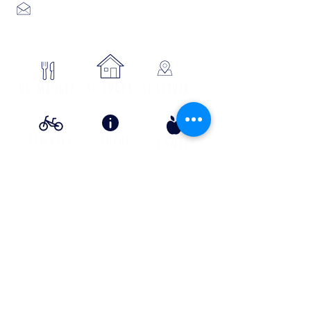
Place du foirail
48700 MONTS-DE-RANDON
04 66 32 71 84
se loger
Où manger
SE SITUER
Circuits
Infos
Contes
vélos
pratiques
&
lÉgende
s
Info Transport liO