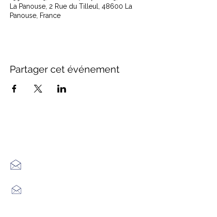
La Panouse, 2 Rue du Tilleul, 48600 La
Panouse, France
Partager cet événement
Office de Tourisme Cœur
Margeride : 3 bureaux à votre
écoute
7 Avenue Adrien Durand
48170 CHÂTEAUNEUF DE RANDON
04 66 47 99 52
Place du Foirail
48600 GRANDRIEU
04 66 46 34 51