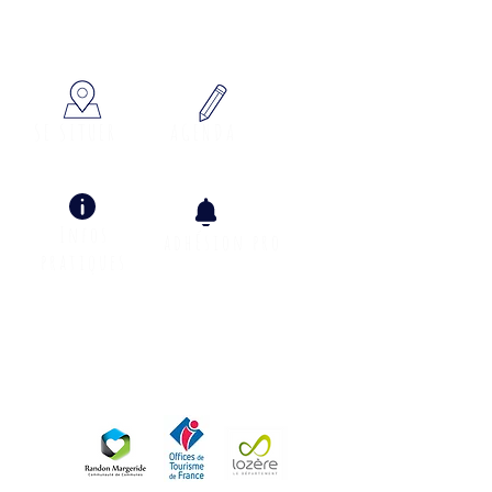
x à votre écoute
SE SITUER
AGENDA
Infos
adhÉsion pro
pratiques
Info Climat