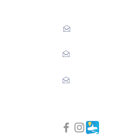
Office de Touri
7 Avenue Adrien Durand
48170 CHÂTEAUNEUF DE RAND
04 66 47 99 52
Place du Foirail
48600 GRANDRIEU
04 66 46 34 51
Place du foirail
48700 MONTS-DE-RANDON
04 66 32 71 84