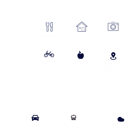
sme Cœur Margeride : 3 bureau
ON
Où manger
se loger
DÉCOUVRIR
Circuits vélos
Contes &
VENIR CHEZ
lÉgendes
NOUS
Info Transport liO
Info Route