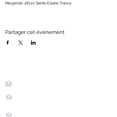
Margeride, 48120 Sainte-Eulalie, France
Partager cet événement
Office de Tourisme Cœur
Margeride : 3 bureaux à votre
écoute
7 Avenue Adrien Durand
48170 CHÂTEAUNEUF DE RANDON
04 66 47 99 52
Place du Foirail
48600 GRANDRIEU
04 66 46 34 51
Place du foirail