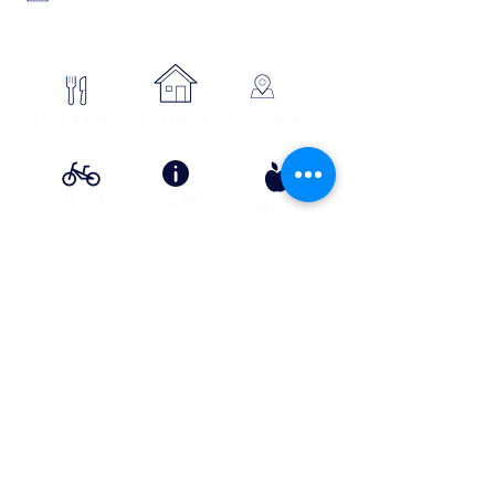
48700 MONTS-DE-RANDON
04 66 32 71 84
se loger
Où manger
SE SITUER
Circuits
Infos
Contes
vélos
pratiques
&
lÉgende
s
Info Transport liO