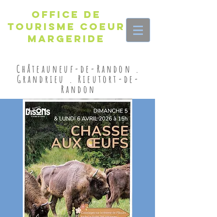
Office de
Tourisme Coeur
Margeride
Châteauneuf-de-Randon .
Grandrieu . Rieutort-de-
Randon