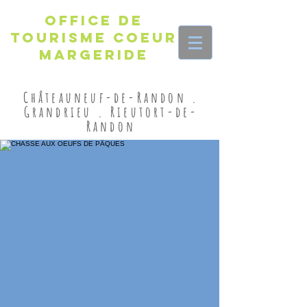
Office de
Tourisme Coeur
Margeride
Châteauneuf-de-Randon .
Grandrieu . Rieutort-de-
Randon