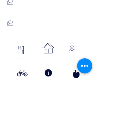
Place du Foirail
48600 GRANDRIEU
04 66 46 34 51
Place du foirail
48700 MONTS-DE-RANDON
04 66 32 71 84
se loger
Où manger
SE SITUER
Circuits
Infos
Contes
vélos
pratiques
&
lÉgende
s