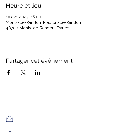
Heure et lieu
10 avr. 2023, 16:00
Monts-de-Randon, Rieutort-de-Randon,
48700 Monts-de-Randon, France
Partager cet événement
Office de Tourisme Cœur
Margeride : 3 bureaux à votre
écoute
7 Avenue Adrien Durand
48170 CHÂTEAUNEUF DE RANDON
04 66 47 99 52