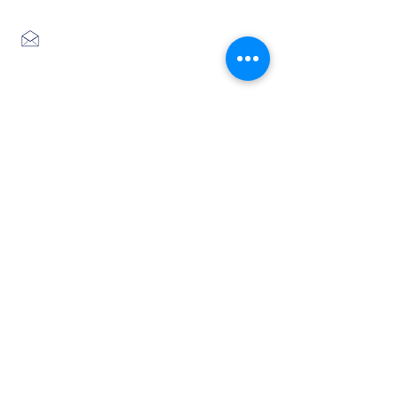
Place du foirail
48700 MONTS-DE-RANDON
04 66 32 71 84
se loger
Où manger
SE SITUER
Circuits
Infos
Contes
vélos
pratiques
&
lÉgende
s
Info Transport liO