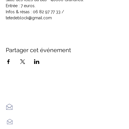
Entrée : 7 euros.

Infos & résas : 06 82 97 77 33 / 
tetedeblock@gmail.com
Partager cet événement
Office de Tourisme Cœur
Margeride : 3 bureaux à votre
écoute
7 Avenue Adrien Durand
48170 CHÂTEAUNEUF DE RANDON
04 66 47 99 52
Place du Foirail
48600 GRANDRIEU
04 66 46 34 51