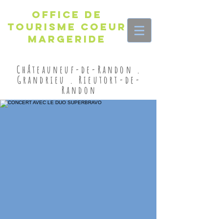
Office de
Tourisme Coeur
Margeride
Châteauneuf-de-Randon .
Grandrieu . Rieutort-de-
Randon