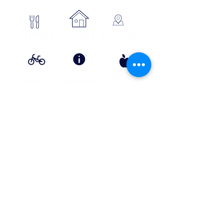
se loger
Où manger
SE SITUER
Circuits
Infos
Contes
vélos
pratiques
&
lÉgende
s
Info Transport liO