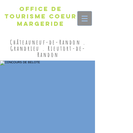
Office de
Tourisme Coeur
Margeride
Châteauneuf-de-Randon .
Grandrieu . Rieutort-de-
Randon