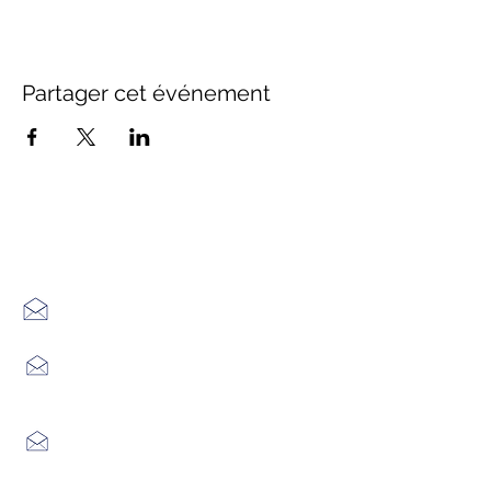
Partager cet événement
Office de Tourisme Cœur
Margeride : 3 bureaux à votre
écoute
7 Avenue Adrien Durand
48170 CHÂTEAUNEUF DE RANDON
04 66 47 99 52
Place du Foirail
48600 GRANDRIEU
04 66 46 34 51
Place du foirail
48700 MONTS-DE-RANDON
04 66 32 71 84