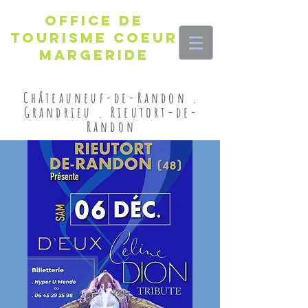
Office de
Tourisme Coeur
Margeride
Châteauneuf-de-Randon .
Grandrieu . Rieutort-de-
Randon