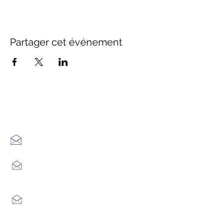
Partager cet événement
Office de Tourisme Cœur
Margeride : 3 bureaux à votre
écoute
7 Avenue Adrien Durand
48170 CHÂTEAUNEUF DE RANDON
04 66 47 99 52
Place du Foirail
48600 GRANDRIEU
04 66 46 34 51
Place du foirail
48700 MONTS-DE-RANDON
04 66 32 71 84