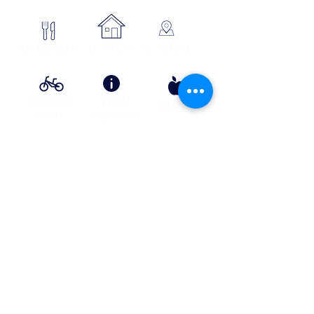
se loger
Où manger
SE SITUER
Circuits
Infos
Contes
vélos
pratiques
&
lÉgende
s
Info Transport liO