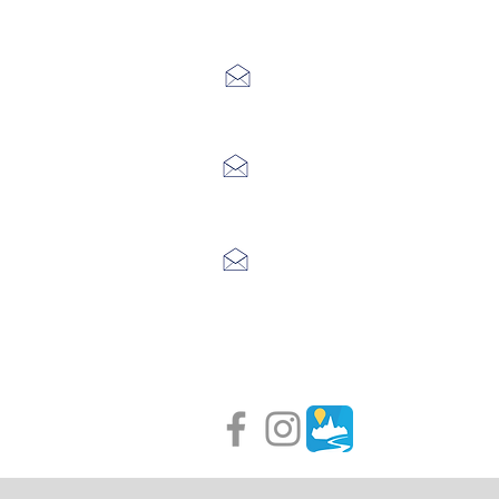
7 Avenue Adrien Durand
48170 CHÂTEAUNEUF DE RAND
04 66 47 99 52
Place du Foirail
48600 GRANDRIEU
04 66 46 34 51
Place du foirail
48700 MONTS-DE-RANDON
04 66 32 71 84