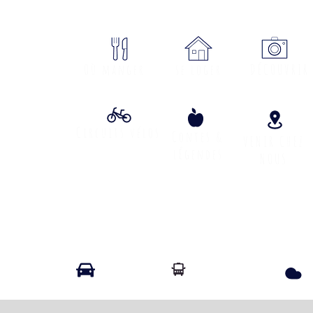
ON
Où manger
se loger
DÉCOUVRIR
Circuits vélos
Contes &
VENIR CHEZ
lÉgendes
NOUS
Info Transport liO
Info Route