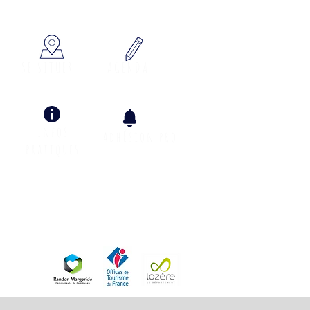
SE SITUER
AGENDA
Infos
adhÉsion pro
pratiques
Info Climat