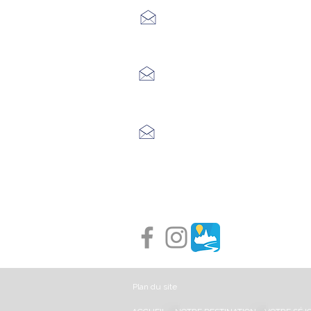
7 Avenue Adrien Durand
48170 CHÂTEAUNEUF DE RAND
04 66 47 99 52
Place du Foirail
48600 GRANDRIEU
04 66 46 34 51
Place du foirail
48700 MONTS-DE-RANDON
04 66 32 71 84
Plan du site