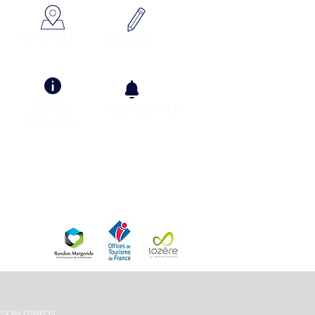
SE SITUER
AGENDA
Infos
adhÉsion pro
pratiques
Info Climat
ESOIN D'INFOS