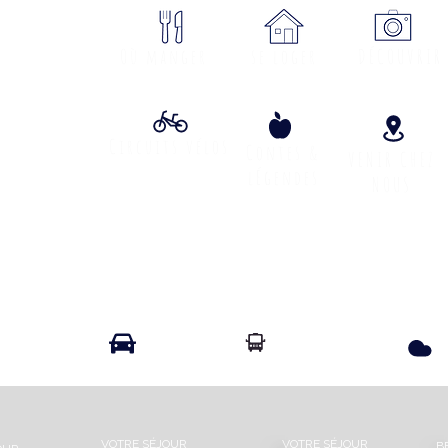
ON
Où manger
se loger
DÉCOUVRIR
Circuits vélos
Contes &
VENIR CHEZ
lÉgendes
NOUS
Info Transport liO
Info Route
VOTRE SÉJOUR
VOTRE SÉJOUR
B