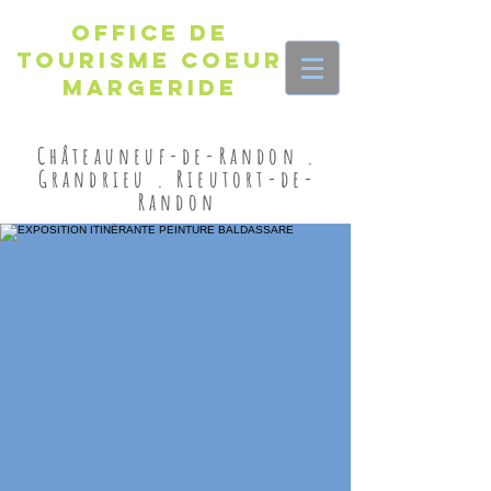
Office de
Tourisme Coeur
Margeride
Châteauneuf-de-Randon .
Grandrieu . Rieutort-de-
Randon