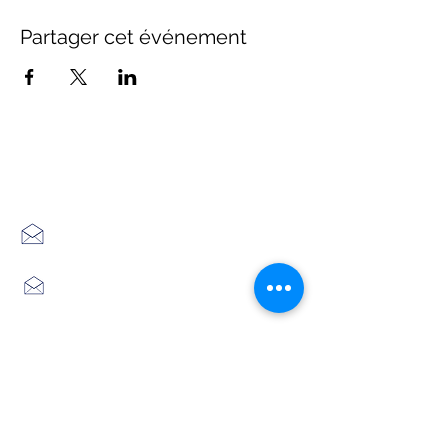
Partager cet événement
Office de Tourisme Cœur
Margeride : 3 bureaux à votre
écoute
7 Avenue Adrien Durand
48170 CHÂTEAUNEUF DE RANDON
04 66 47 99 52
Place du Foirail
48600 GRANDRIEU
04 66 46 34 51
Place du foirail
48700 MONTS-DE-RANDON
04 66 32 71 84