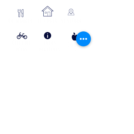
se loger
Où manger
SE SITUER
Circuits
Infos
Contes
vélos
pratiques
&
lÉgende
s
Info Transport liO