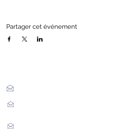
Partager cet événement
Office de Tourisme Cœur
Margeride : 3 bureaux à votre
écoute
7 Avenue Adrien Durand
48170 CHÂTEAUNEUF DE RANDON
04 66 47 99 52
Place du Foirail
48600 GRANDRIEU
04 66 46 34 51
Place du foirail
48700 MONTS-DE-RANDON
04 66 32 71 84