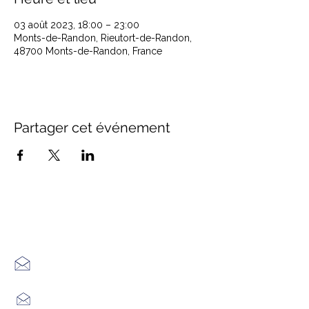
03 août 2023, 18:00 – 23:00
Monts-de-Randon, Rieutort-de-Randon,
48700 Monts-de-Randon, France
Partager cet événement
Office de Tourisme Cœur
Margeride : 3 bureaux à votre
écoute
7 Avenue Adrien Durand
48170 CHÂTEAUNEUF DE RANDON
04 66 47 99 52
Place du Foirail
48600 GRANDRIEU