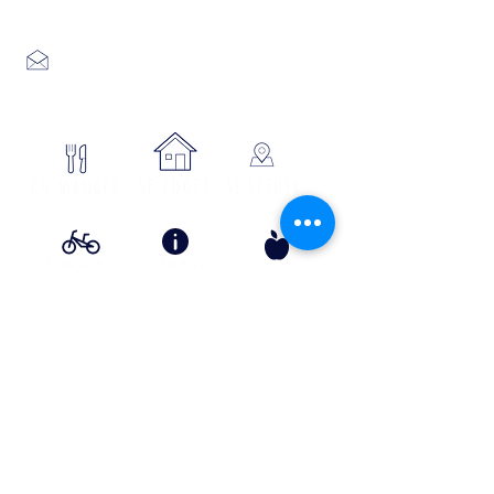
04 66 46 34 51
Place du foirail
48700 MONTS-DE-RANDON
04 66 32 71 84
se loger
Où manger
SE SITUER
Circuits
Infos
Contes
vélos
pratiques
&
lÉgende
s