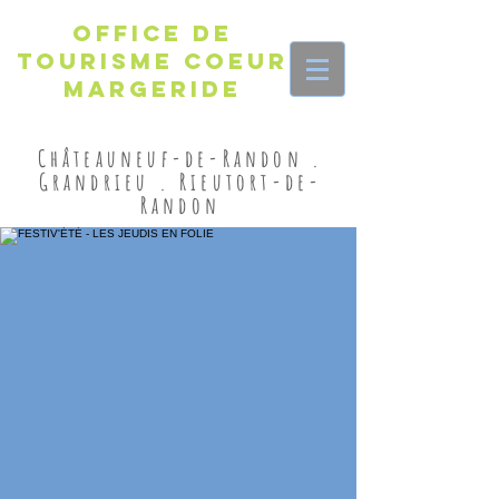
Office de
Tourisme Coeur
Margeride
Châteauneuf-de-Randon .
Grandrieu . Rieutort-de-
Randon