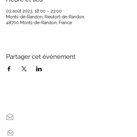
03 août 2023, 18:00 – 23:00
Monts-de-Randon, Rieutort-de-Randon,
48700 Monts-de-Randon, France
Partager cet événement
Office de Tourisme Cœur
Margeride : 3 bureaux à votre
écoute
7 Avenue Adrien Durand
48170 CHÂTEAUNEUF DE RANDON
04 66 47 99 52
Place du Foirail
48600 GRANDRIEU