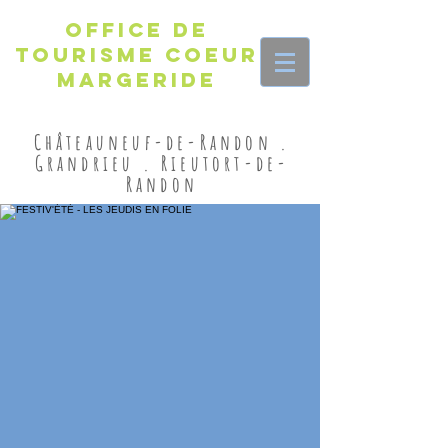
Office de
Tourisme Coeur
Margeride
Châteauneuf-de-Randon .
Grandrieu . Rieutort-de-
Randon