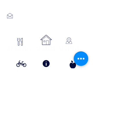
04 66 46 34 51
Place du foirail
48700 MONTS-DE-RANDON
04 66 32 71 84
se loger
Où manger
SE SITUER
Circuits
Infos
Contes
vélos
pratiques
&
lÉgende
s