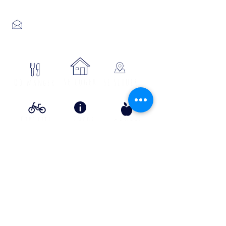
04 66 46 34 51
Place du foirail
48700 MONTS-DE-RANDON
04 66 32 71 84
se loger
Où manger
SE SITUER
Circuits
Infos
Contes
vélos
pratiques
&
lÉgende
s
Info Transport liO