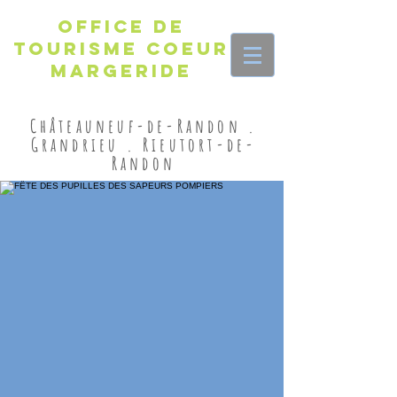
Office de
Tourisme Coeur
Margeride
Châteauneuf-de-Randon .
Grandrieu . Rieutort-de-
Randon