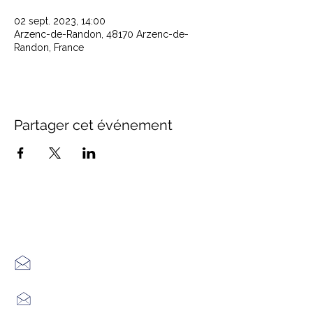
02 sept. 2023, 14:00
Arzenc-de-Randon, 48170 Arzenc-de-
Randon, France
Partager cet événement
Office de Tourisme Cœur
Margeride : 3 bureaux à votre
écoute
7 Avenue Adrien Durand
48170 CHÂTEAUNEUF DE RANDON
04 66 47 99 52
Place du Foirail
48600 GRANDRIEU