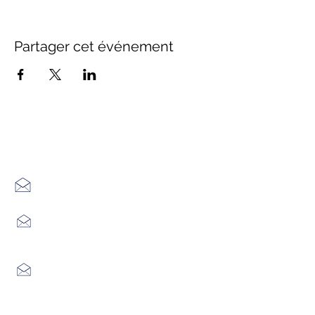
Partager cet événement
Office de Tourisme Cœur
Margeride : 3 bureaux à votre
écoute
7 Avenue Adrien Durand
48170 CHÂTEAUNEUF DE RANDON
04 66 47 99 52
Place du Foirail
48600 GRANDRIEU
04 66 46 34 51
Place du foirail
48700 MONTS-DE-RANDON
04 66 32 71 84