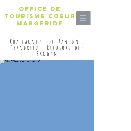
Office de
Tourisme Coeur
Margeride
Châteauneuf-de-Randon .
Grandrieu . Rieutort-de-
Randon