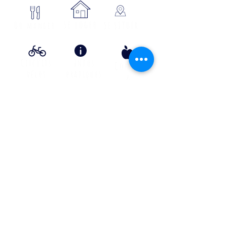
se loger
Où manger
SE SITUER
Circuits
Infos
Contes
vélos
pratiques
&
lÉgende
s
Info Transport liO