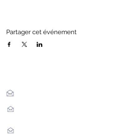
Partager cet événement
Office de Tourisme Cœur
Margeride : 3 bureaux à votre
écoute
7 Avenue Adrien Durand
48170 CHÂTEAUNEUF DE RANDON
04 66 47 99 52
Place du Foirail
48600 GRANDRIEU
04 66 46 34 51
Place du foirail
48700 MONTS-DE-RANDON
04 66 32 71 84