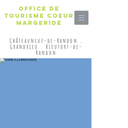
Office de
Tourisme Coeur
Margeride
Châteauneuf-de-Randon .
Grandrieu . Rieutort-de-
Randon