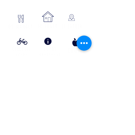
se loger
Où manger
SE SITUER
Circuits
Infos
Contes
vélos
pratiques
&
lÉgende
s
Info Transport liO