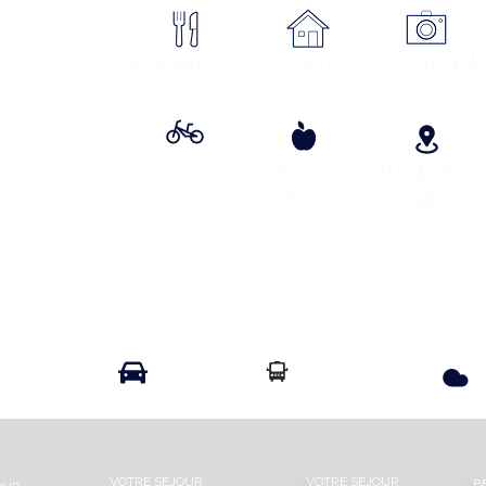
ON
Où manger
se loger
DÉCOUVRIR
Circuits vélos
Contes &
VENIR CHEZ
lÉgendes
NOUS
Info Transport liO
Info Route
VOTRE SÉJOUR
VOTRE SÉJOUR
B