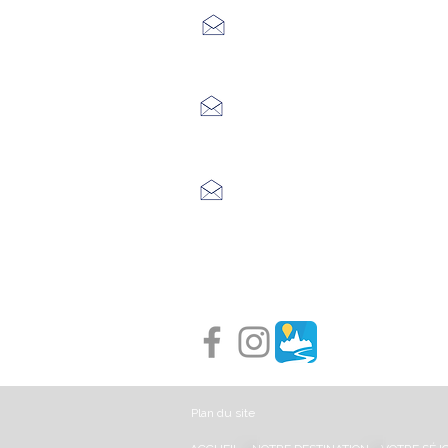
7 Avenue Adrien Durand
48170 CHÂTEAUNEUF DE RAND
04 66 47 99 52
Place du Foirail
48600 GRANDRIEU
04 66 46 34 51
Place du foirail
48700 MONTS-DE-RANDON
04 66 32 71 84
Plan du site