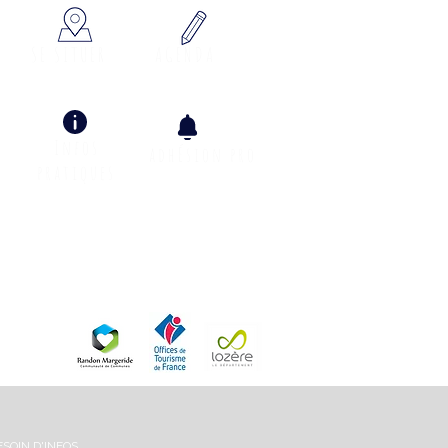
SE SITUER
AGENDA
Infos
adhÉsion pro
pratiques
Info Climat
ESOIN D'INFOS