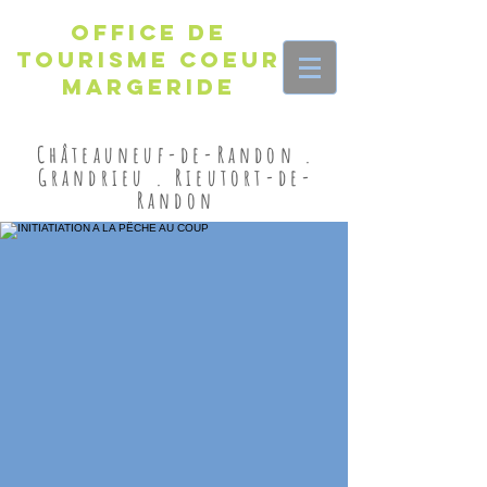
Office de
Tourisme Coeur
Margeride
Châteauneuf-de-Randon .
Grandrieu . Rieutort-de-
Randon