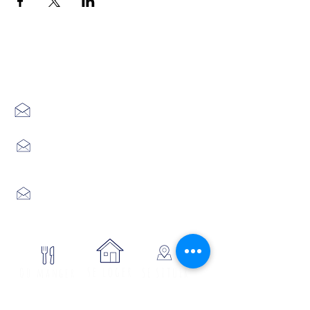
Office de Tourisme Cœur
Margeride : 3 bureaux à votre
écoute
7 Avenue Adrien Durand
48170 CHÂTEAUNEUF DE RANDON
04 66 47 99 52
Place du Foirail
48600 GRANDRIEU
04 66 46 34 51
Place du foirail
48700 MONTS-DE-RANDON
04 66 32 71 84
se loger
Où manger
SE SITUER