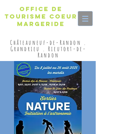
Office de
Tourisme Coeur
Margeride
Châteauneuf-de-Randon .
Grandrieu . Rieutort-de-
Randon