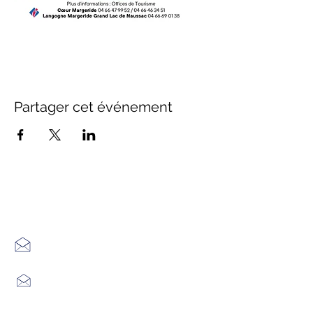
Partager cet événement
Office de Tourisme Cœur
Margeride : 3 bureaux à votre
écoute
7 Avenue Adrien Durand
48170 CHÂTEAUNEUF DE RANDON
04 66 47 99 52
Place du Foirail
48600 GRANDRIEU
04 66 46 34 51