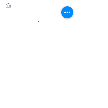
Place du foirail
48700 MONTS-DE-RANDON
04 66 32 71 84
se loger
Où manger
SE SITUER
Circuits
Infos
Contes
vélos
pratiques
&
lÉgende
s
Info Transport liO