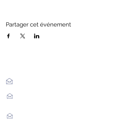
Partager cet événement
Office de Tourisme Cœur
Margeride : 3 bureaux à votre
écoute
7 Avenue Adrien Durand
48170 CHÂTEAUNEUF DE RANDON
04 66 47 99 52
Place du Foirail
48600 GRANDRIEU
04 66 46 34 51
Place du foirail
48700 MONTS-DE-RANDON
04 66 32 71 84