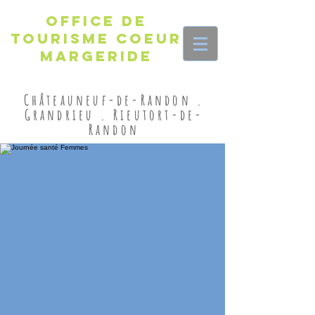
Office de
Tourisme Coeur
Margeride
Châteauneuf-de-Randon .
Grandrieu . Rieutort-de-
Randon