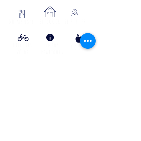
se loger
Où manger
SE SITUER
Circuits
Infos
Contes
vélos
pratiques
&
lÉgende
s
Info Transport liO