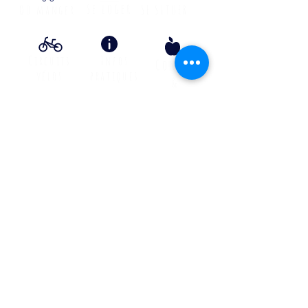
se loger
Où manger
SE SITUER
Circuits
Infos
Contes
vélos
pratiques
&
lÉgende
s
Info Transport liO