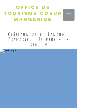
Office de
Tourisme Coeur
Margeride
Châteauneuf-de-Randon .
Grandrieu . Rieutort-de-
Randon