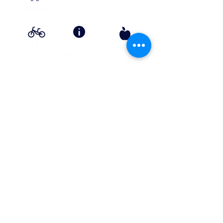
se loger
Où manger
SE SITUER
Circuits
Infos
Contes
vélos
pratiques
&
lÉgende
s
Info Transport liO