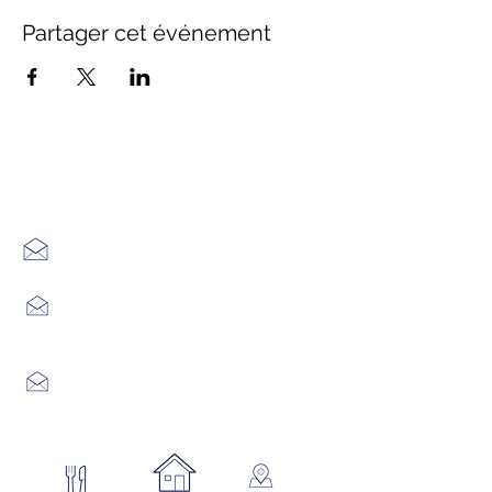
Partager cet événement
Office de Tourisme Cœur
Margeride : 3 bureaux à votre
écoute
7 Avenue Adrien Durand
48170 CHÂTEAUNEUF DE RANDON
04 66 47 99 52
Place du Foirail
48600 GRANDRIEU
04 66 46 34 51
Place du foirail
48700 MONTS-DE-RANDON
04 66 32 71 84