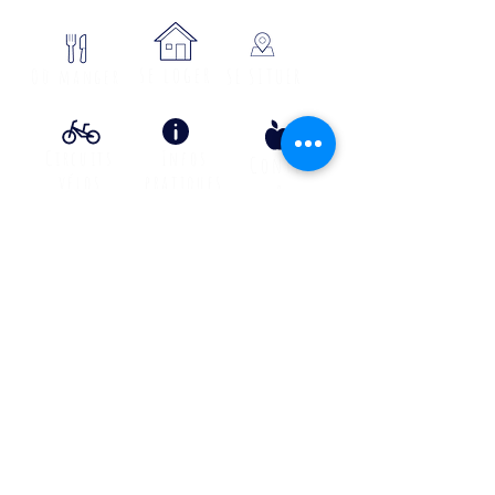
se loger
Où manger
SE SITUER
Circuits
Infos
Contes
vélos
pratiques
&
lÉgende
s
Info Transport liO