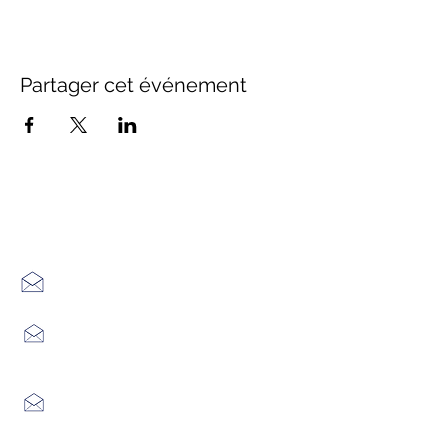
Partager cet événement
Office de Tourisme Cœur
Margeride : 3 bureaux à votre
écoute
7 Avenue Adrien Durand
48170 CHÂTEAUNEUF DE RANDON
04 66 47 99 52
Place du Foirail
48600 GRANDRIEU
04 66 46 34 51
Place du foirail
48700 MONTS-DE-RANDON
04 66 32 71 84