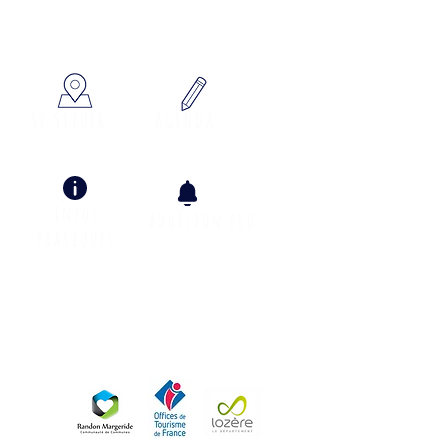
x à votre écoute
SE SITUER
AGENDA
Infos
adhÉsion pro
pratiques
Info Climat