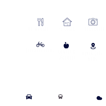
sme Cœur Margeride : 3 bureau
ON
Où manger
se loger
DÉCOUVRIR
Circuits vélos
Contes &
VENIR CHEZ
lÉgendes
NOUS
Info Transport liO
Info Route