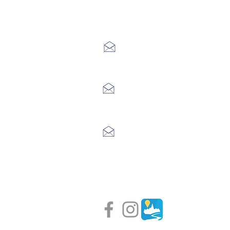
Office de Touri
7 Avenue Adrien Durand
48170 CHÂTEAUNEUF DE RAND
04 66 47 99 52
Place du Foirail
48600 GRANDRIEU
04 66 46 34 51
Place du foirail
48700 MONTS-DE-RANDON
04 66 32 71 84