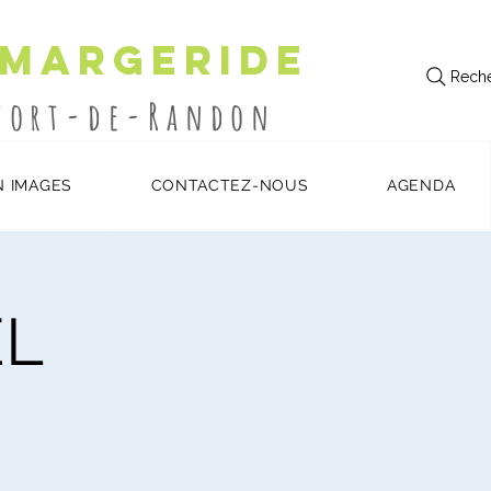
 Margeride
Reche
utort-de-Randon
N IMAGES
CONTACTEZ-NOUS
AGENDA
ËL