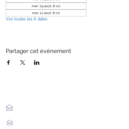
mer. 05 août, 8:00
mer. 12 août, 8:00
Voir toutes les 6 dates
Partager cet événement
Office de Tourisme Cœur
Margeride : 3 bureaux à votre
écoute
7 Avenue Adrien Durand
48170 CHÂTEAUNEUF DE RANDON
04 66 47 99 52
Place du Foirail
48600 GRANDRIEU