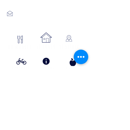
04 66 46 34 51
Place du foirail
48700 MONTS-DE-RANDON
04 66 32 71 84
se loger
Où manger
SE SITUER
Circuits
Infos
Contes
vélos
pratiques
&
lÉgende
s
Info Transport liO