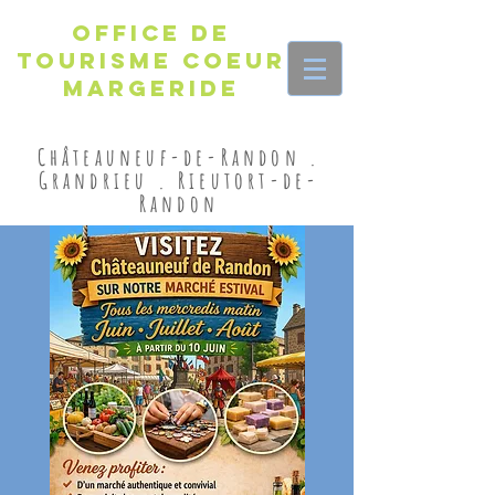
Office de
Tourisme Coeur
Margeride
Châteauneuf-de-Randon .
Grandrieu . Rieutort-de-
Randon