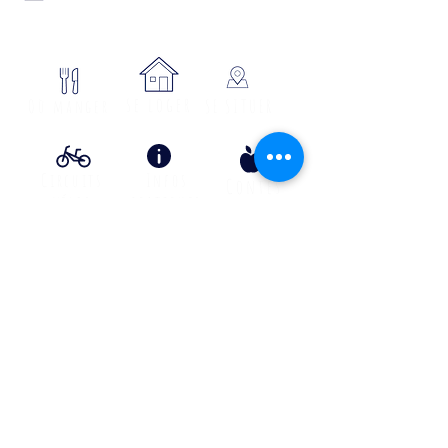
48700 MONTS-DE-RANDON
04 66 32 71 84
se loger
Où manger
SE SITUER
Circuits
Infos
Contes
vélos
pratiques
&
lÉgende
s
Info Transport liO