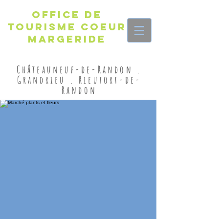
Office de
Tourisme Coeur
Margeride
Châteauneuf-de-Randon .
Grandrieu . Rieutort-de-
Randon