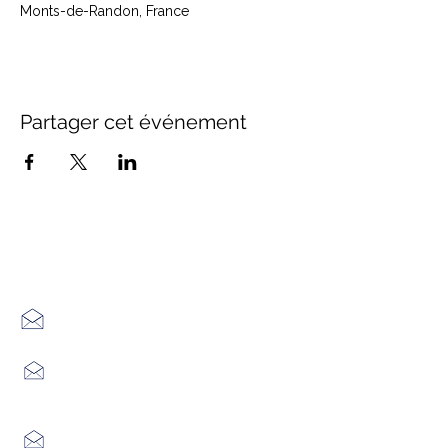
Monts-de-Randon, France
Partager cet événement
Office de Tourisme Cœur
Margeride : 3 bureaux à votre
écoute
7 Avenue Adrien Durand
48170 CHÂTEAUNEUF DE RANDON
04 66 47 99 52
Place du Foirail
48600 GRANDRIEU
04 66 46 34 51
Place du foirail