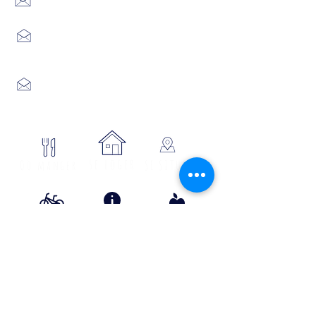
48170 CHÂTEAUNEUF DE RANDON
04 66 47 99 52
Place du Foirail
48600 GRANDRIEU
04 66 46 34 51
Place du foirail
48700 MONTS-DE-RANDON
04 66 32 71 84
se loger
Où manger
SE SITUER
Circuits
Infos
Contes
vélos
pratiques
&
lÉgende
s