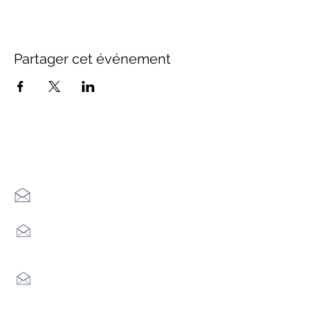
Partager cet événement
Office de Tourisme Cœur
Margeride : 3 bureaux à votre
écoute
7 Avenue Adrien Durand
48170 CHÂTEAUNEUF DE RANDON
04 66 47 99 52
Place du Foirail
48600 GRANDRIEU
04 66 46 34 51
Place du foirail
48700 MONTS-DE-RANDON
04 66 32 71 84