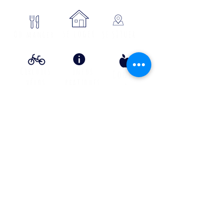
se loger
Où manger
SE SITUER
Circuits
Infos
Contes
vélos
pratiques
&
lÉgende
s
Info Transport liO