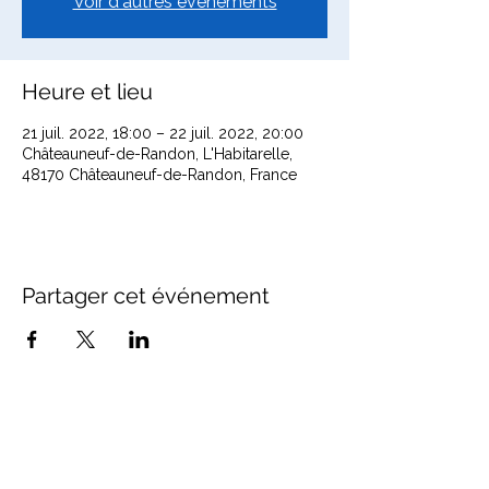
Voir d'autres événements
Heure et lieu
21 juil. 2022, 18:00 – 22 juil. 2022, 20:00
Châteauneuf-de-Randon, L'Habitarelle,
48170 Châteauneuf-de-Randon, France
Partager cet événement
Office de Tourisme Cœur
Margeride : 3 bureaux à votre
écoute