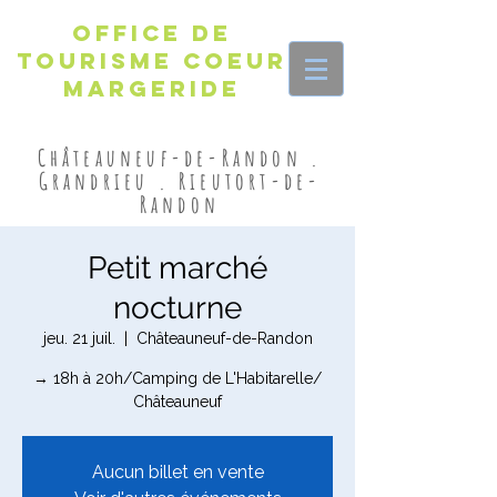
Office de
Tourisme Coeur
Margeride
Châteauneuf-de-Randon .
Grandrieu . Rieutort-de-
Randon
Petit marché
nocturne
jeu. 21 juil.
  |  
Châteauneuf-de-Randon
→ 18h à 20h/Camping de L'Habitarelle/
Châteauneuf
Aucun billet en vente