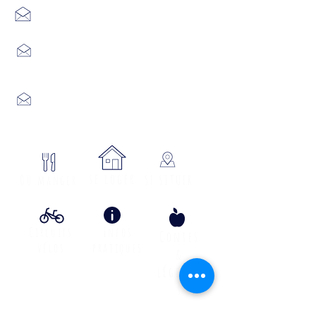
7 Avenue Adrien Durand
48170 CHÂTEAUNEUF DE RANDON
04 66 47 99 52
Place du Foirail
48600 GRANDRIEU
04 66 46 34 51
Place du foirail
48700 MONTS-DE-RANDON
04 66 32 71 84
se loger
Où manger
SE SITUER
Circuits
Infos
Contes
vélos
pratiques
&
lÉgende
s