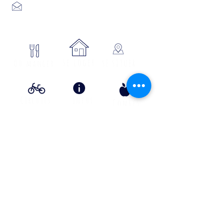
Place du foirail
48700 MONTS-DE-RANDON
04 66 32 71 84
se loger
Où manger
SE SITUER
Circuits
Infos
Contes
vélos
pratiques
&
lÉgende
s
Info Transport liO