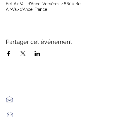
Bel-Air-Val-d'Ance, Verrières, 48600 Bel-
Air-Val-d'Ance, France
Partager cet événement
Office de Tourisme Cœur
Margeride : 3 bureaux à votre
écoute
7 Avenue Adrien Durand
48170 CHÂTEAUNEUF DE RANDON
04 66 47 99 52
Place du Foirail
48600 GRANDRIEU
04 66 46 34 51