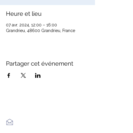
Heure et lieu
07 avr. 2024, 12:00 – 16:00
Grandrieu, 48600 Grandrieu, France
Partager cet événement
Office de Tourisme Cœur
Margeride : 3 bureaux à votre
écoute
7 Avenue Adrien Durand
48170 CHÂTEAUNEUF DE RANDON
04 66 47 99 52