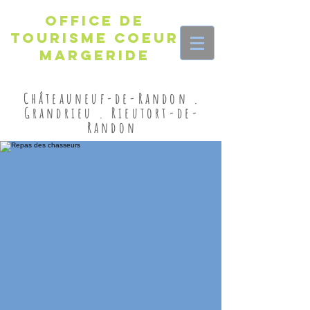
Office de
Tourisme Coeur
Margeride
Châteauneuf-de-Randon .
Grandrieu . Rieutort-de-
Randon