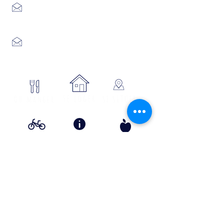
Place du Foirail
48600 GRANDRIEU
04 66 46 34 51
Place du foirail
48700 MONTS-DE-RANDON
04 66 32 71 84
se loger
Où manger
SE SITUER
Circuits
Infos
Contes
vélos
pratiques
&
lÉgende
s