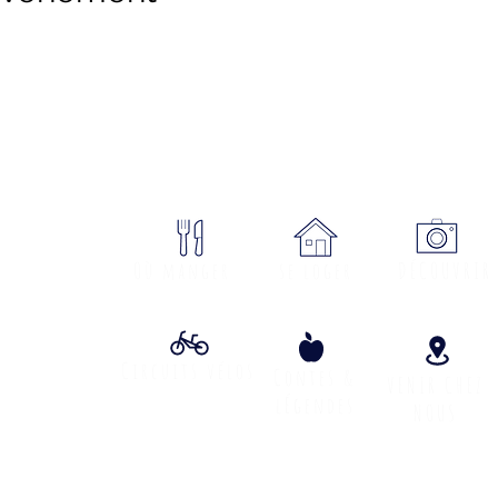
sme Cœur Margeride : 3 bureau
ON
Où manger
se loger
DÉCOUVRIR
Circuits vélos
Contes &
VENIR CHEZ
lÉgendes
NOUS