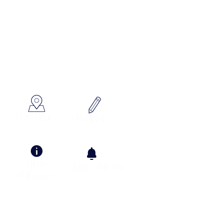
x à votre écoute
SE SITUER
AGENDA
Infos
adhÉsion pro
pratiques