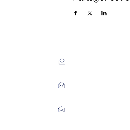
Office de Touri
7 Avenue Adrien Durand
48170 CHÂTEAUNEUF DE RAND
04 66 47 99 52
Place du Foirail
48600 GRANDRIEU
04 66 46 34 51
Place du foirail
48700 MONTS-DE-RANDON
04 66 32 71 84