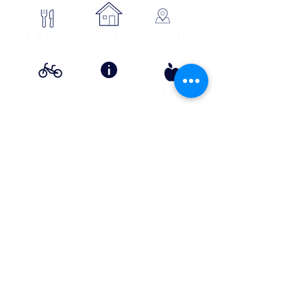
se loger
Où manger
SE SITUER
Circuits
Infos
Contes
vélos
pratiques
&
lÉgende
s
Info Transport liO