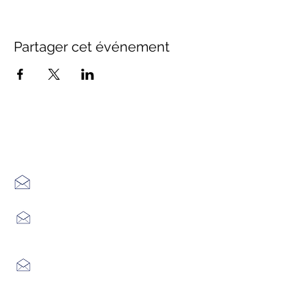
Partager cet événement
Office de Tourisme Cœur
Margeride : 3 bureaux à votre
écoute
7 Avenue Adrien Durand
48170 CHÂTEAUNEUF DE RANDON
04 66 47 99 52
Place du Foirail
48600 GRANDRIEU
04 66 46 34 51
Place du foirail
48700 MONTS-DE-RANDON
04 66 32 71 84