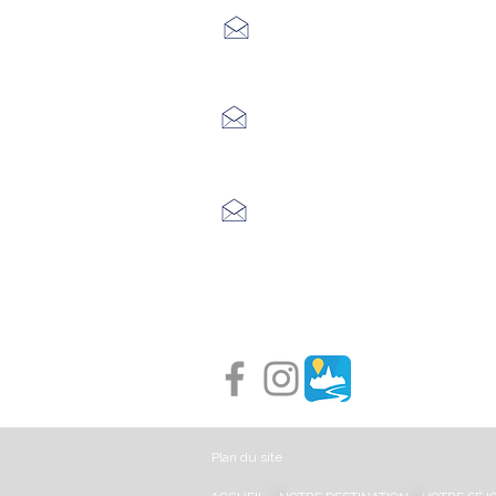
7 Avenue Adrien Durand
48170 CHÂTEAUNEUF DE RAND
04 66 47 99 52
Place du Foirail
48600 GRANDRIEU
04 66 46 34 51
Place du foirail
48700 MONTS-DE-RANDON
04 66 32 71 84
Plan du site