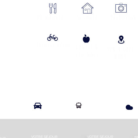
ON
Où manger
se loger
DÉCOUVRIR
Circuits vélos
Contes &
VENIR CHEZ
lÉgendes
NOUS
Info Transport liO
Info Route
VOTRE SÉJOUR
VOTRE SÉJOUR
B