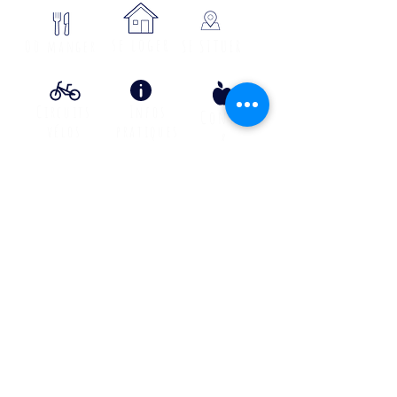
se loger
Où manger
SE SITUER
Circuits
Infos
Contes
vélos
pratiques
&
lÉgende
s
Info Transport liO