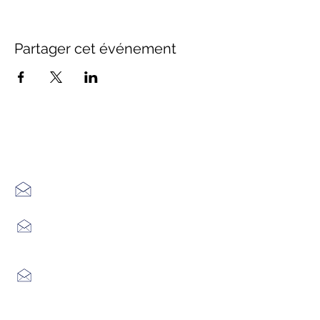
Partager cet événement
Office de Tourisme Cœur
Margeride : 3 bureaux à votre
écoute
7 Avenue Adrien Durand
48170 CHÂTEAUNEUF DE RANDON
04 66 47 99 52
Place du Foirail
48600 GRANDRIEU
04 66 46 34 51
Place du foirail
48700 MONTS-DE-RANDON
04 66 32 71 84