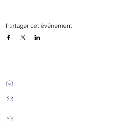
Partager cet événement
Office de Tourisme Cœur
Margeride : 3 bureaux à votre
écoute
7 Avenue Adrien Durand
48170 CHÂTEAUNEUF DE RANDON
04 66 47 99 52
Place du Foirail
48600 GRANDRIEU
04 66 46 34 51
Place du foirail
48700 MONTS-DE-RANDON
04 66 32 71 84