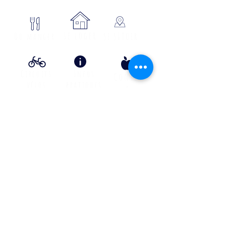
se loger
Où manger
SE SITUER
Circuits
Infos
Contes
vélos
pratiques
&
lÉgende
s
Info Transport liO