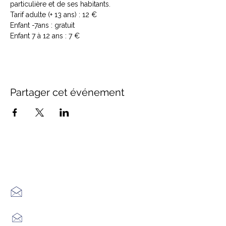
particulière et de ses habitants.
Tarif adulte (+ 13 ans) : 12 €

Enfant -7ans : gratuit

Enfant 7 à 12 ans : 7 €
Partager cet événement
Office de Tourisme Cœur
Margeride : 3 bureaux à votre
écoute
7 Avenue Adrien Durand
48170 CHÂTEAUNEUF DE RANDON
04 66 47 99 52
Place du Foirail
48600 GRANDRIEU