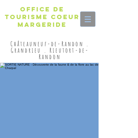
Office de
Tourisme Coeur
Margeride
Châteauneuf-de-Randon .
Grandrieu . Rieutort-de-
Randon