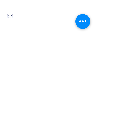
04 66 46 34 51
Place du foirail
48700 MONTS-DE-RANDON
04 66 32 71 84
se loger
Où manger
SE SITUER
Circuits
Infos
Contes
vélos
pratiques
&
lÉgende
s
Info Transport liO