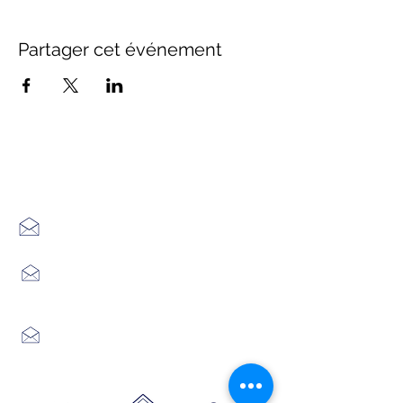
Partager cet événement
Office de Tourisme Cœur
Margeride : 3 bureaux à votre
écoute
7 Avenue Adrien Durand
48170 CHÂTEAUNEUF DE RANDON
04 66 47 99 52
Place du Foirail
48600 GRANDRIEU
04 66 46 34 51
Place du foirail
48700 MONTS-DE-RANDON
04 66 32 71 84