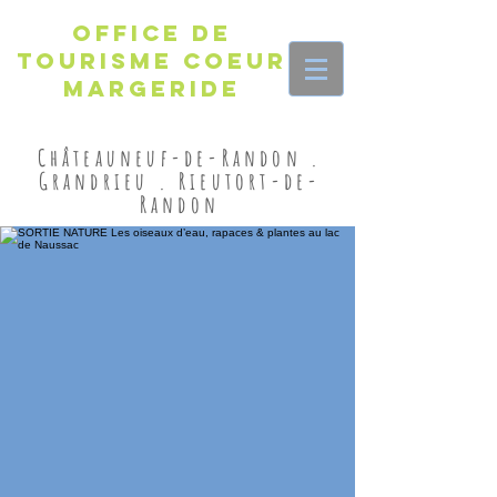
Office de
Tourisme Coeur
Margeride
Châteauneuf-de-Randon .
Grandrieu . Rieutort-de-
Randon