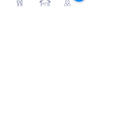
se loger
Où manger
SE SITUER
Circuits
Infos
Contes
vélos
pratiques
&
lÉgende
s
Info Transport liO