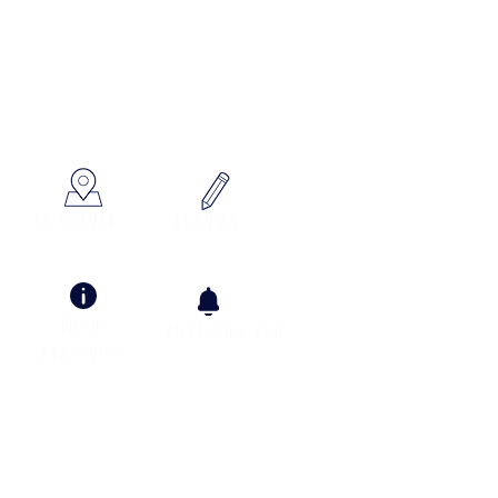
x à votre écoute
SE SITUER
AGENDA
Infos
adhÉsion pro
pratiques