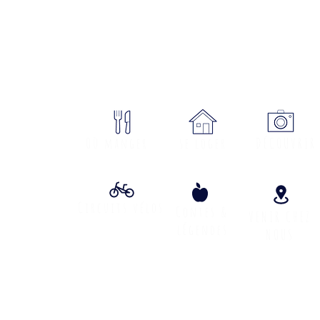
sme Cœur Margeride : 3 bureau
ON
Où manger
se loger
DÉCOUVRIR
Circuits vélos
Contes &
VENIR CHEZ
lÉgendes
NOUS