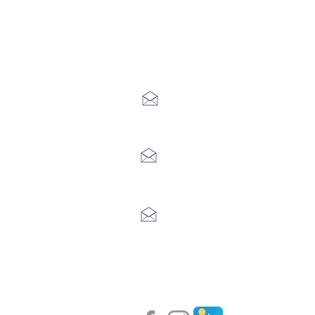
Office de Touri
7 Avenue Adrien Durand
48170 CHÂTEAUNEUF DE RAND
04 66 47 99 52
Place du Foirail
48600 GRANDRIEU
04 66 46 34 51
Place du foirail
48700 MONTS-DE-RANDON
04 66 32 71 84