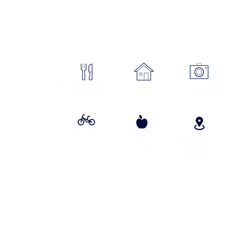
sme Cœur Margeride : 3 bureau
ON
Où manger
se loger
DÉCOUVRIR
Circuits vélos
Contes &
VENIR CHEZ
lÉgendes
NOUS