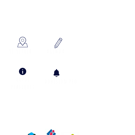
x à votre écoute
SE SITUER
AGENDA
Infos
adhÉsion pro
pratiques