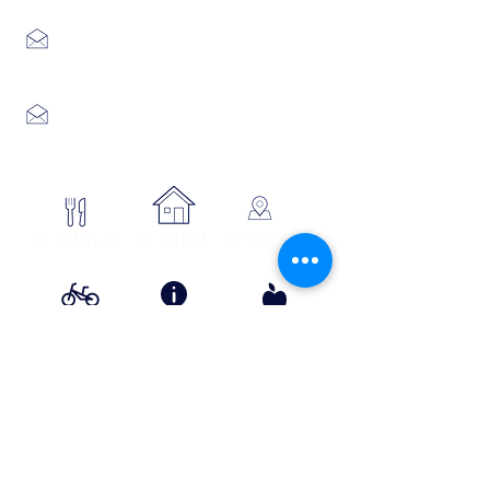
04 66 47 99 52
Place du Foirail
48600 GRANDRIEU
04 66 46 34 51
Place du foirail
48700 MONTS-DE-RANDON
04 66 32 71 84
se loger
Où manger
SE SITUER
Circuits
Infos
Contes
vélos
pratiques
&
lÉgende
s