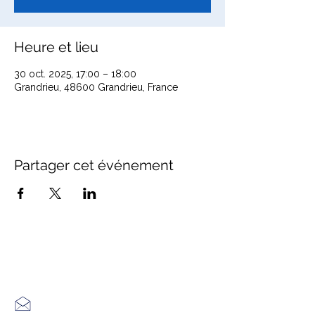
Heure et lieu
30 oct. 2025, 17:00 – 18:00
Grandrieu, 48600 Grandrieu, France
Partager cet événement
Office de Tourisme Cœur
Margeride : 3 bureaux à votre
écoute
7 Avenue Adrien Durand
48170 CHÂTEAUNEUF DE RANDON